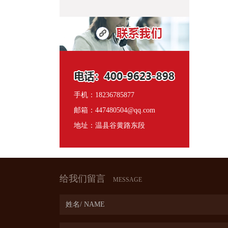
手机：18236785877
邮箱：447480504@qq.com
地址：温县谷黄路东段
给我们留言
MESSAGE